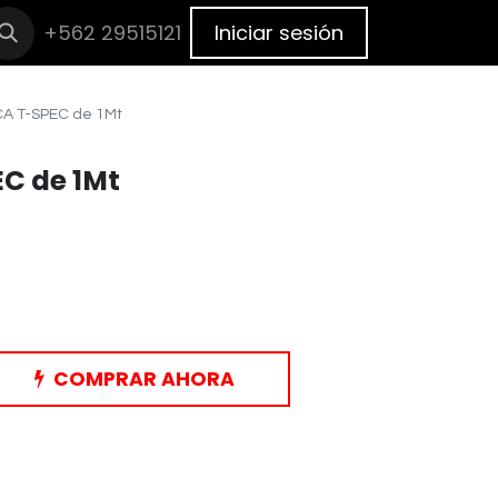
cas
+562 29515121
BLOG
Cita
Iniciar sesión
A T-SPEC de 1Mt
C de 1Mt
COMPRAR AHORA