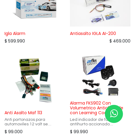
Igla Alarm
Antiasalto IGLA AI-200
$
599.990
$
469.000
Alarma FKS902 Con
Volumetrico Anticlonable
Anti Asalto Maf 113
con Learning Code
Anti portonazos para
Led indicador de función
automoviles 12 volt se
antihurto accionado
desactiva con boton oculto
Comando de trabas negativo,
$
99.000
$
99.990
Instalación Básica Incluida