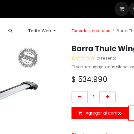
Seguridad
Outdoor
Nuestras Mar
Tarifa Web
Todos los productos
Barra Th
Barra Thule Win
(0 reseña)
El portaequipajes más silencioso
$
534.990
Agregar al carrito