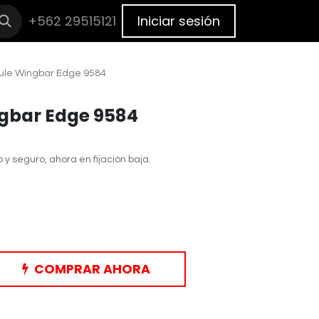
cas
+562 29515121
BLOG
Cita
Iniciar sesión
ule Wingbar Edge 9584
gbar Edge 9584
 y seguro, ahora en fijación baja.
COMPRAR AHORA