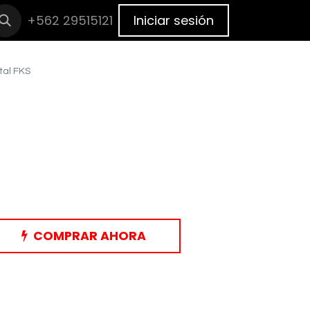
cas
+562 29515121
BLOG
Cita
Iniciar sesión
tal FKS
COMPRAR AHORA