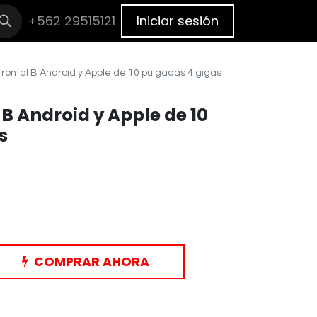
cas
+562 29515121
BLOG
Cita
Iniciar sesión
frontal B Android y Apple de 10 pulgadas 4 gigas
 B Android y Apple de 10
s
COMPRAR AHORA