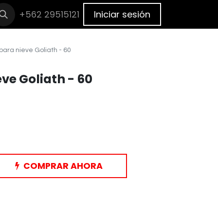
cas
+562 29515121
BLOG
Cita
Iniciar sesión
ara nieve Goliath - 60
ve Goliath - 60
COMPRAR AHORA