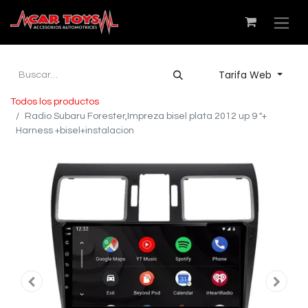
Tarifa Web
Todos los productos
Radio Subaru Forester,Impreza bisel plata 2012 up 9 "+
Harness +bisel+instalacion