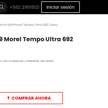
cas
+562 29515121
BLOG
Cita
Iniciar sesión
te 6x9 Morel Tempo Ultra 692 2way
 Morel Tempo Ultra 692
 con crossover y tweeter de seda
COMPRAR AHORA