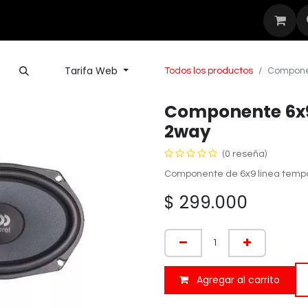
Seguridad
Outdoor
Nuestras Mar
Tarifa Web
Todos los productos
Componen
Componente 6x9
2way
(0 reseña)
Componente de 6x9 linea tempo
$
299.000
Agregar al carrito