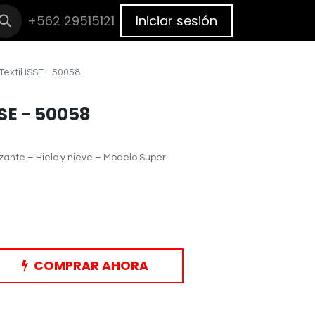
cas
+562 29515121
BLOG
Cita
Iniciar sesión
extil ISSE - 50058
SE - 50058
zante – Hielo y nieve – Modelo Super
COMPRAR AHORA