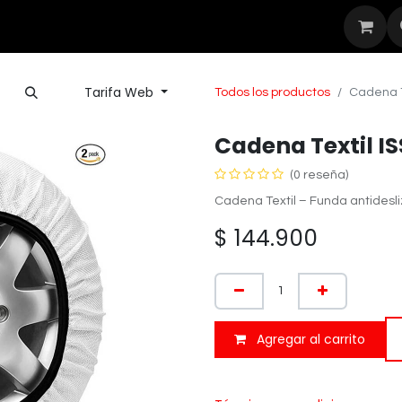
Seguridad
Outdoor
Nuestras Mar
Tarifa Web
Todos los productos
Cadena T
Cadena Textil IS
(0 reseña)
Cadena Textil – Funda antidesli
$
144.900
Agregar al carrito