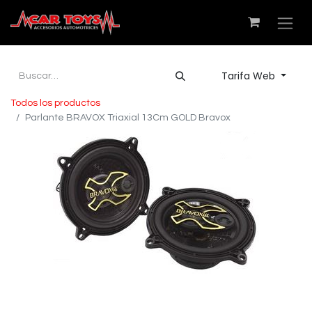
Tarifa Web
Todos los productos
Parlante BRAVOX Triaxial 13Cm GOLD Bravox