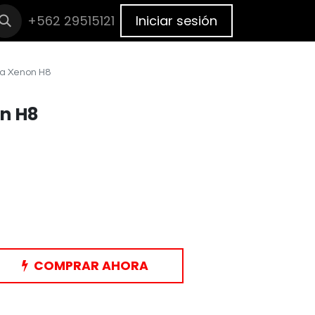
cas
+562 29515121
BLOG
Cita
Iniciar sesión
a Xenon H8
n H8
COMPRAR AHORA