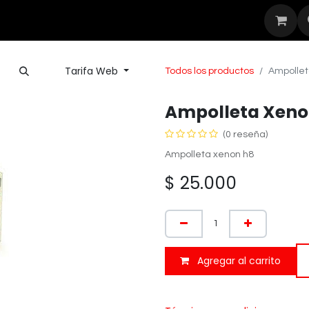
Seguridad
Outdoor
Nuestras Mar
Tarifa Web
Todos los productos
Ampollet
Ampolleta Xeno
(0 reseña)
Ampolleta xenon h8
$
25.000
Agregar al carrito