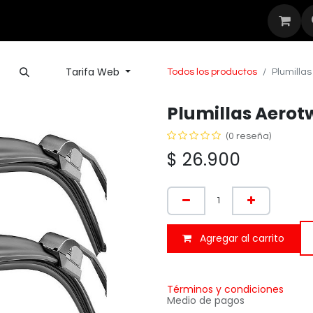
Seguridad
Outdoor
Nuestras Mar
Tarifa Web
Todos los productos
Plumillas
Plumillas Aerot
(0 reseña)
$
26.900
Agregar al carrito
Términos y condiciones
Medio de pagos