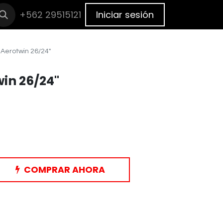
cas
+562 29515121
BLOG
Cita
Iniciar sesión
 Aerotwin 26/24"
win 26/24"
COMPRAR AHORA