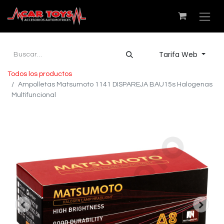
Tarifa Web
Todos los productos
Ampolletas Matsumoto 1141 DISPAREJA BAU15s Halogenas
Multifuncional