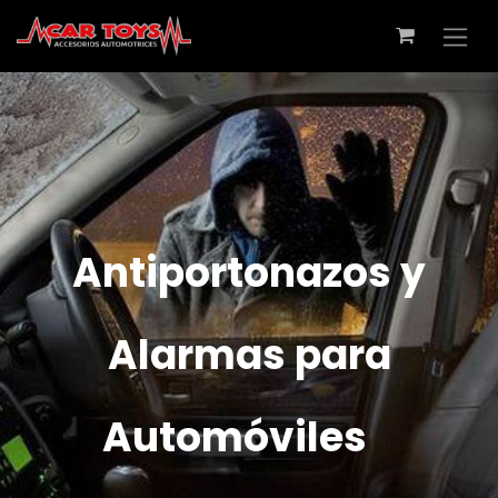
Antiportonazos y
Alarmas para
Automóviles