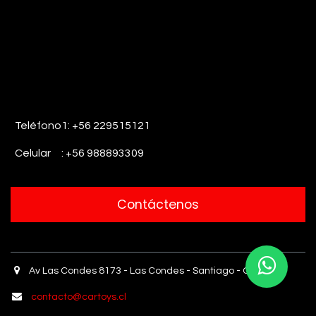
Teléfono1: +56 229515121
Celular : +56 988893309
Contáctenos
Av Las Condes 8173 - Las Condes - Santiago - Chile.
contacto@cartoys.cl